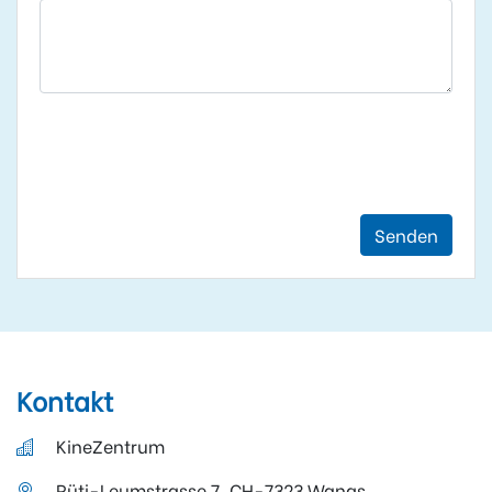
Senden
Kontakt
KineZentrum
Rüti-Leumstrasse 7, CH-7323 Wangs