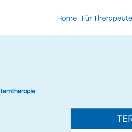
Home
Für Therapeut
temtherapie
TE