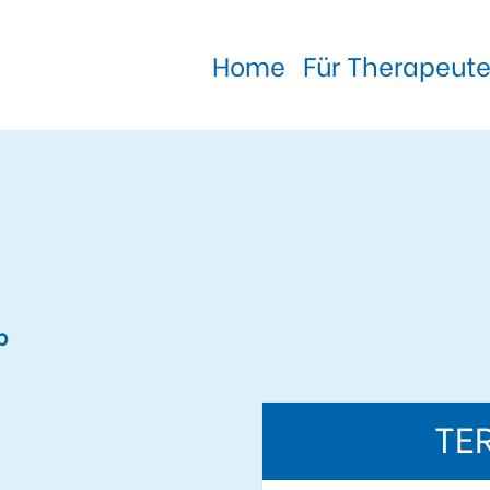
Home
Für Therapeut
p
TE