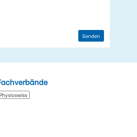
Senden
Fachverbände
Physioswiss