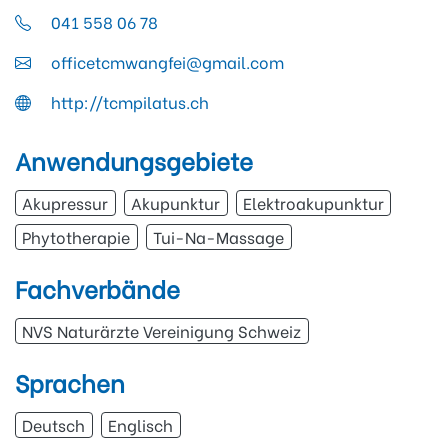
041 558 06 78
officetcmwangfei@gmail.com
http://tcmpilatus.ch
Anwendungsgebiete
Akupressur
Akupunktur
Elektroakupunktur
Phytotherapie
Tui-Na-Massage
Fachverbände
NVS Naturärzte Vereinigung Schweiz
Sprachen
Deutsch
Englisch