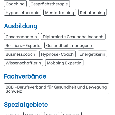
Coaching
Gesprächstherapie
Hypnosetherapie
Mentaltraining
Rebalancing
Ausbildung
Casemanagerin
Diplomierte Gesundheitscoach
Resilienz-Experte
Gesundheitsmanagerin
Businesscoach
Hypnose-Coach
Energetikerin
Wissenschaftlerin
Mobbing Expertin
Fachverbände
BGB -Berufsverband für Gesundheit und Bewegung
Schweiz
Spezialgebiete
Frauen
Männer
Paare
Familien