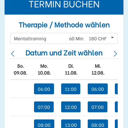
TERMIN BUCHEN
Therapie / Methode wählen
Mentaltraining
60 Min
180 CHF
Datum und Zeit wählen
So.
Mo.
Di.
Mi.
Do
09.08.
10.08.
11.08.
12.08.
13.0
06:00
11:00
06:00
06:
07:00
12:00
07:00
07:
08:00
13:00
08:00
08: